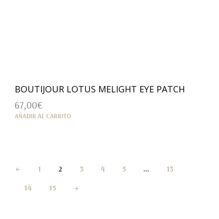
BOUTIJOUR LOTUS MELIGHT EYE PATCH
67,00
€
AÑADIR AL CARRITO
←
1
2
3
4
5
…
13
14
15
→