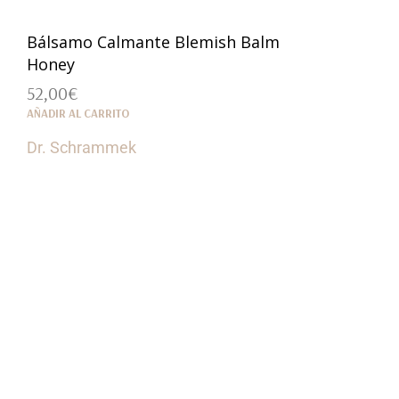
Bálsamo Calmante Blemish Balm
Honey
52,00
€
AÑADIR AL CARRITO
Dr. Schrammek