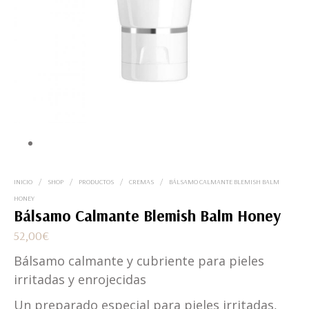
INICIO
/
SHOP
/
PRODUCTOS
/
CREMAS
/
BÁLSAMO CALMANTE BLEMISH BALM
HONEY
Bálsamo Calmante Blemish Balm Honey
52,00
€
Bálsamo calmante y cubriente para pieles
irritadas y enrojecidas
Un preparado especial para pieles irritadas,