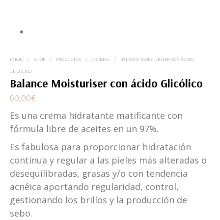
INICIO
/
SHOP
/
PRODUCTOS
/
CREMAS
/
BALANCE MOISTURISER CON ÁCIDO
GLICÓLICO
Balance Moisturiser con ácido Glicólico
60,00
€
Es una crema hidratante matificante con
fórmula libre de aceites en un 97%.
Es fabulosa para proporcionar hidratación
continua y regular a las pieles más alteradas o
desequilibradas, grasas y/o con tendencia
acnéica aportando regularidad, control,
gestionando los brillos y la producción de
sebo.