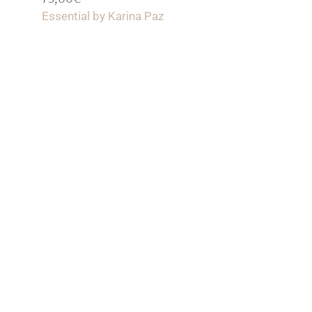
AÑADIR AL CARRITO
Essential by Karina Paz