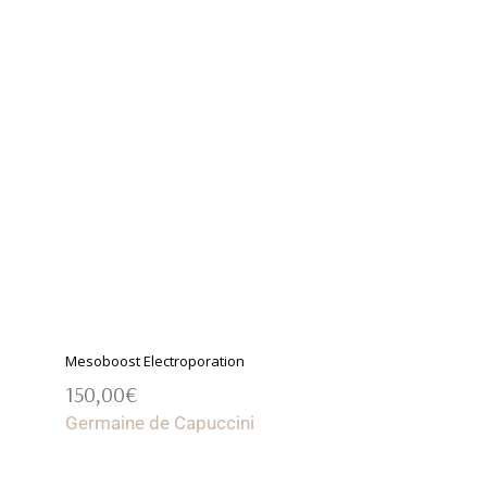
Mesoboost Electroporation
150,00
€
AÑADIR AL CARRITO
Germaine de Capuccini