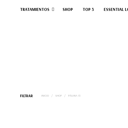
TRATAMIENTOS
SHOP
TOP 3
ESSENTIAL L
FILTRAR
INICIO
/
SHOP
/
PÁGINA 13