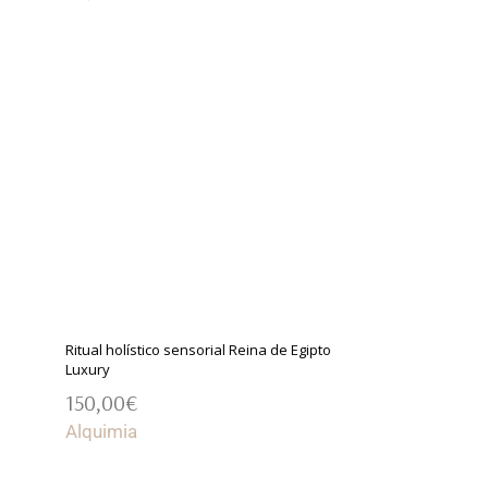
AÑADIR AL CARRITO
Ritual holístico sensorial Reina de Egipto
Luxury
150,00
€
AÑADIR AL CARRITO
Alquimia