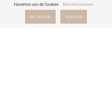
Hacemos uso de Cookies
Más información
RECHAZAR
ACEPTAR
Pedicura Shellac
45,00
€
AÑADIR AL CARRITO