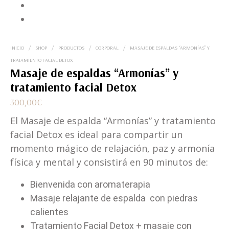
INICIO
/
SHOP
/
PRODUCTOS
/
CORPORAL
/
MASAJE DE ESPALDAS “ARMONÍAS” Y
TRATAMIENTO FACIAL DETOX
Masaje de espaldas “Armonías” y
tratamiento facial Detox
300,00
€
El Masaje de espalda “Armonías” y tratamiento
facial Detox es ideal para compartir un
momento mágico de relajación, paz y armonía
física y mental y consistirá en 90 minutos de:
Bienvenida con aromaterapia
Masaje relajante de espalda con piedras
calientes
Tratamiento Facial Detox + masaje con