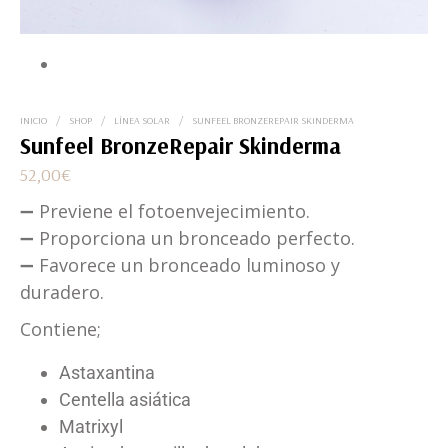
INICIO
/
SHOP
/
LÍNEA SOLAR
/
SUNFEEL BRONZEREPAIR SKINDERMA
Sunfeel BronzeRepair Skinderma
52,00
€
➖ Previene el fotoenvejecimiento.
➖ Proporciona un bronceado perfecto.
➖ Favorece un bronceado luminoso y
duradero.
Contiene;
Astaxantina
Centella asiática
Matrixyl